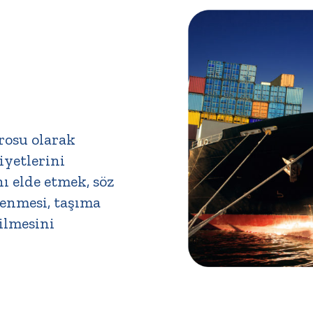
osu olarak
iyetlerini
ı elde etmek, söz
enmesi, taşıma
dilmesini