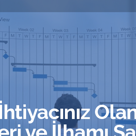
İhtiyacınız Ola
ri ve İlhamı S