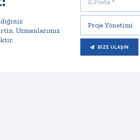
!
ndiğiniz
irtin. Uzmanlarımız
ktir.
BIZE ULAŞIN